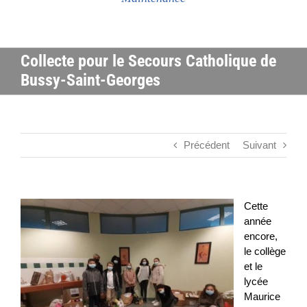
Collecte pour le Secours Catholique de
Bussy-Saint-Georges
Précédent
Suivant
Cette
année
encore,
le collège
et le
lycée
Maurice