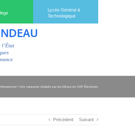
Lycée Général &
lège
Technologique
ONDEAU
 l’État
ques
enance
rofessionnel
Une maquette réalisée par les élèves de CAP Électricien
Précédent
Suivant