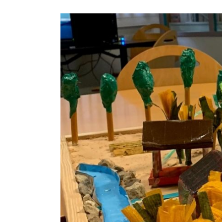
Voir
l'image
agrandie