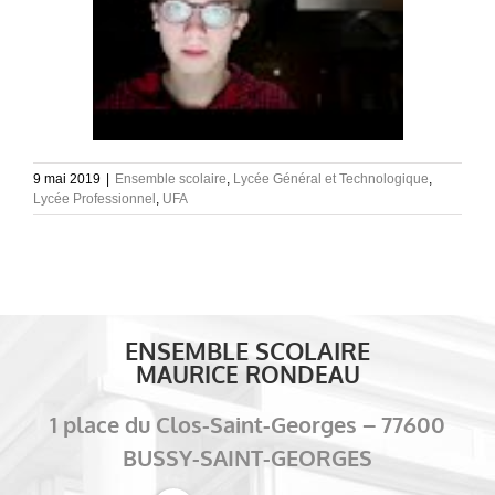
9 mai 2019
|
Ensemble scolaire
,
Lycée Général et Technologique
,
Lycée Professionnel
,
UFA
ENSEMBLE SCOLAIRE
MAURICE RONDEAU
1 place du Clos-Saint-Georges – 77600
BUSSY-SAINT-GEORGES