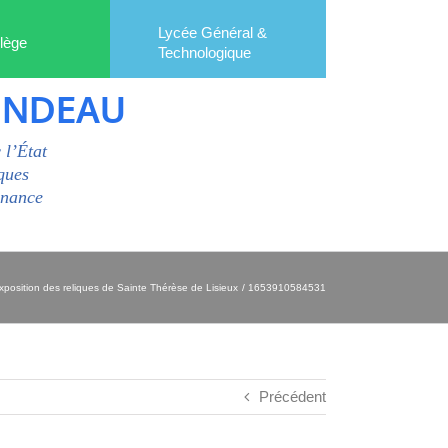
Lycée Général &
lège
Technologique
ONDEAU
 l’État
ques
enance
xposition des reliques de Sainte Thérèse de Lisieux
1653910584531
Précédent