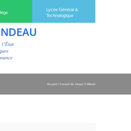
Lycée Général &
lège
Technologique
ONDEAU
 l’État
ques
enance
Accueil
Conseil de classe 5 Mistral