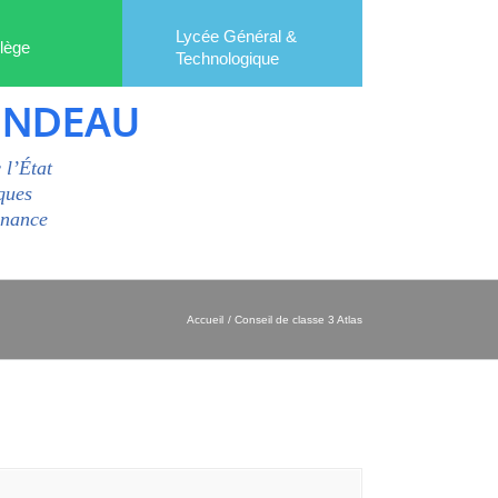
Lycée Général &
lège
Technologique
ONDEAU
 l’État
ques
enance
Accueil
Conseil de classe 3 Atlas