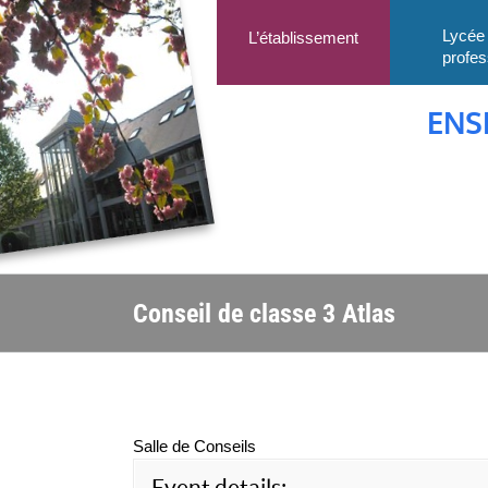
Passer
au
Lycée
L’établissement
profes
contenu
ENS
Conseil de classe 3 Atlas
Salle de Conseils
Event details: